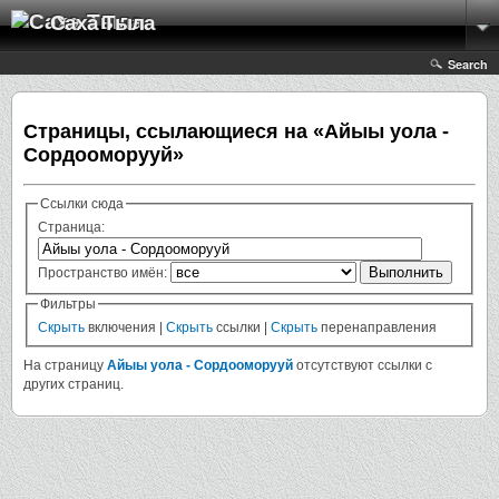
Саха Тыла
Search
Страницы, ссылающиеся на «Айыы уола -
Сордооморууй»
Ссылки сюда
Страница:
Пространство имён:
Фильтры
Скрыть
включения |
Скрыть
ссылки |
Скрыть
перенаправления
На страницу
Айыы уола - Сордооморууй
отсутствуют ссылки с
других страниц.